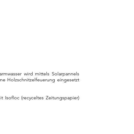
1/1
rmwasser wird mittels Solarpannels
e Holzschnitzelfeuerung eingesetzt
 Isofloc (rec
yceltes Zeitungspapier)