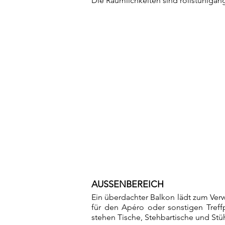
D
ie Räumlichkeiten sind rollstuhlgän
AUSSENBEREICH
Ein überdachter Balkon lädt zum Ver
für den Apéro oder sonstigen Treffp
stehen Tische, Stehbartische und Stü